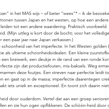
an” in het MAS wijs – of beter “wees”* – ik de bezoeke
atronen tussen Japan en het westen, op hoe een andere 
leiden tot een andere waardering. Praktisch voorbeeld: 
d. (Mijn uitleg is kort door de bocht; voor het volledig
er een paar jaar naar Japan verkassen.)
e schoonheid van het imperfecte. In het Westen golden 
e als ultieme schoonheidsidealen. Een kleine zuurstofbel
n een breiwerk, een deukje in de rand van een ronde kom
rfectie zijn dat productiefouten, mis-baksels. Weg erme
omarmen deze foutjes. Een streven naar perfectie leidt tot
n en gaat op in de massa; imperfectie daarentegen creë
aakt iets uniek en exceptioneel. En toont zich daarin nie
ollen en zie hun ogen opflikkeren. De schòòn-heid door