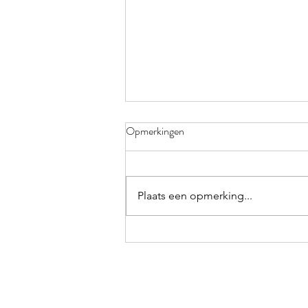
KLEURRIJK
Opmerkingen
Verdorie toch, weer vergeten!
Elke keer ik op trot ben in het
polderbos neem ik me voor de
Plaats een opmerking...
volgende keer mijn knijper en
zwerfvuilzakken...