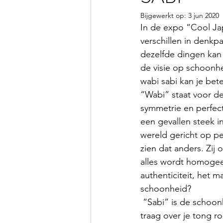
Bijgewerkt op:
3 jun 2020
In de expo “Cool Jap
verschillen in denkp
dezelfde dingen kan 
de visie op schoonhei
wabi sabi kan je bet
“Wabi” staat voor d
symmetrie en perfecti
een gevallen steek i
wereld gericht op pe
zien dat anders. Zij 
alles wordt homogee
authenticiteit, het m
schoonheid? 
 “Sabi” is de schoonheid door ouderdom. Vertel dat aan een groep senioren, laat de zin 
traag over je tong r