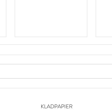
MIDPOLDER MURDERS
WRI
“Heb je zin om even mee in de
Aan d
polder te gaan wandelen?” vraag
dwarr
ik. Mijn lief schudt van nee.
vinde
“Zeddezeker? Wie weet zien we
een v
wel een...
drassi
KLADPAPIER