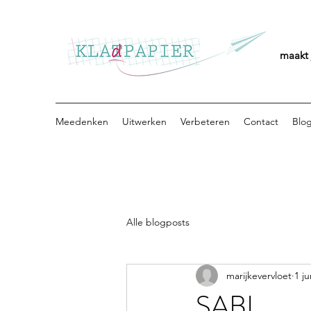
maakt 
Meedenken
Uitwerken
Verbeteren
Contact
Blo
Alle blogposts
marijkevervloet
1 j
SABI