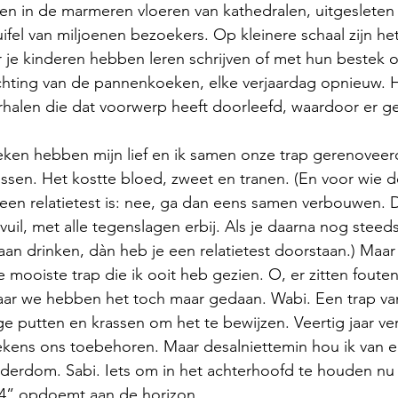
ngen in de marmeren vloeren van kathedralen, uitgesleten
el van miljoenen bezoekers. Op kleinere schaal zijn het
aar je kinderen hebben leren schrijven of met hun bestek 
hting van de pannenkoeken, elke verjaardag opnieuw. H
erhalen die dat voorwerp heeft doorleefd, waardoor er 
issen. Het kostte bloed, zweet en tranen. (En voor wie d
een relatietest is: nee, ga dan eens samen verbouwen. D
il, met alle tegenslagen erbij. Als je daarna nog steed
aan drinken, dàn heb je een relatietest doorstaan.) Maar
e mooiste trap die ik ooit heb gezien. O, er zitten fouten 
r we hebben het toch maar gedaan. Wabi. Een trap van 
 putten en krassen om het te bewijzen. Veertig jaar ve
tekens ons toebehoren. Maar desalniettemin hou ik van el
erdom. Sabi. Iets om in het achterhoofd te houden nu 
 “4” opdoemt aan de horizon…