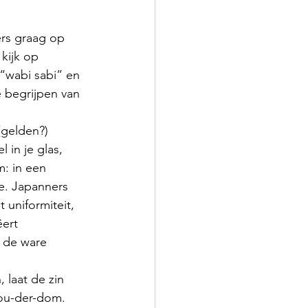
rs graag op 
kijk op 
“wabi sabi” en 
e begrijpen van 
(gelden?) 
 in je glas, 
: in een 
e. Japanners 
 uniformiteit, 
ert 
t de ware 
 ou-der-dom. 