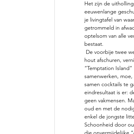
Het zijn de uitholli
eeuwenlange geschuif
je livingtafel van w
getrommeld in afwac
optelsom van alle v
bestaat. 
 De voorbije twee weken hebben mijn lief en ik samen onze trap gerenoveerd. Verf afbijten, 
hout afschuren, vern
“Temptation Island” 
samenwerken, moe, vu
samen cocktails te g
eindresultaat is er: d
geen vakmensen. Maa
oud en met de nodige
enkel de jongste lit
Schoonheid door oud
die onvermijdelijke