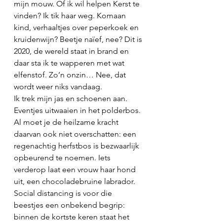
mijn mouw. Of ik wil helpen Kerst te 
vinden? Ik tik haar weg. Komaan 
kind, verhaaltjes over peperkoek en 
kruidenwijn? Beetje naïef, nee? Dit is 
2020, de wereld staat in brand en 
daar sta ik te wapperen met wat 
elfenstof. Zo’n onzin… Nee, dat 
wordt weer niks vandaag. 
Ik trek mijn jas en schoenen aan. 
Eventjes uitwaaien in het polderbos. 
Al moet je de heilzame kracht 
daarvan ook niet overschatten: een 
regenachtig herfstbos is bezwaarlijk 
opbeurend te noemen. Iets 
verderop laat een vrouw haar hond 
uit, een chocoladebruine labrador. 
Social distancing is voor die 
beestjes een onbekend begrip: 
binnen de kortste keren staat het 