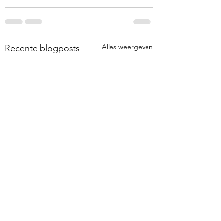
Alles weergeven
Recente blogposts
MIDPOLDER
WRITER'S BLOCK