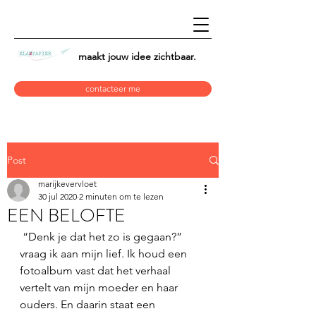
maakt jouw idee
zichtbaar.
contacteer me
Post
marijkevervloet
30 jul 2020
2 minuten om te lezen
EEN BELOFTE
 “Denk je dat het zo is gegaan?” 
vraag ik aan mijn lief. Ik houd een 
fotoalbum vast dat het verhaal 
vertelt van mijn moeder en haar 
ouders. En daarin staat een 