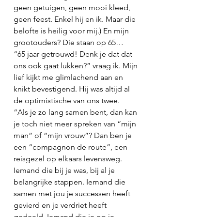
geen getuigen, geen mooi kleed, 
geen feest. Enkel hij en ik. Maar die 
belofte is heilig voor mij.) En mijn 
grootouders? Die staan op 65…
“65 jaar getrouwd! Denk je dat dat 
ons ook gaat lukken?” vraag ik. Mijn 
lief kijkt me glimlachend aan en 
knikt bevestigend. Hij was altijd al 
de optimistische van ons twee.
“Als je zo lang samen bent, dan kan 
je toch niet meer spreken van “mijn 
man” of “mijn vrouw”? Dan ben je 
een “compagnon de route”, een 
reisgezel op elkaars levensweg. 
Iemand die bij je was, bij al je 
belangrijke stappen. Iemand die 
samen met jou je successen heeft 
gevierd en je verdriet heeft 
gedeeld. Iemand die je op je 