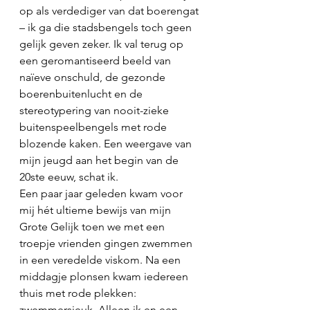
op als verdediger van dat boerengat 
– ik ga die stadsbengels toch geen 
gelijk geven zeker. Ik val terug op 
een geromantiseerd beeld van 
naïeve onschuld, de gezonde 
boerenbuitenlucht en de 
stereotypering van nooit-zieke 
buitenspeelbengels met rode 
blozende kaken. Een weergave van 
mijn jeugd aan het begin van de 
20ste eeuw, schat ik.
Een paar jaar geleden kwam voor 
mij hét ultieme bewijs van mijn 
Grote Gelijk toen we met een 
troepje vrienden gingen zwemmen 
in een veredelde viskom. Na een 
middagje plonsen kwam iedereen 
thuis met rode plekken: 
zwemmersjeuk. Alleen ik en een 