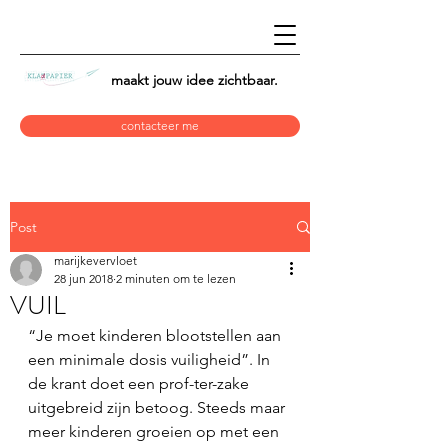
maakt jouw idee
zichtbaar.
contacteer me
Post
marijkevervloet
28 jun 2018
2 minuten om te lezen
VUIL
“Je moet kinderen blootstellen aan 
een minimale dosis vuiligheid”. In 
de krant doet een prof-ter-zake 
uitgebreid zijn betoog. Steeds maar 
meer kinderen groeien op met een 