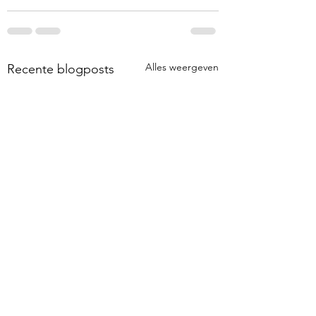
Alles weergeven
Recente blogposts
MIDPOLDER
WRITER'S BLOCK