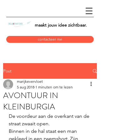
maakt jouw idee
zichtbaar.
contacteer me
Post
marijkevervloet
5 aug 2018
1 minuten om te lezen
AVONTUUR IN
KLEINBURGIA
De voordeur aan de overkant van de 
straat zwaait open.
Binnen in de hal staat een man 
gekleed in een zwemshort. Zijn 