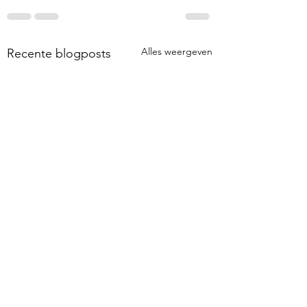
Alles weergeven
Recente blogposts
MIDPOLDER
WRITER'S BLOCK
MURDERS