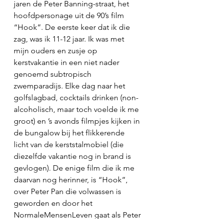
jaren de Peter Banning-straat, het 
hoofdpersonage uit de 90’s film 
“Hook”. De eerste keer dat ik die 
zag, was ik 11-12 jaar. Ik was met 
mijn ouders en zusje op 
kerstvakantie in een niet nader 
genoemd subtropisch 
zwemparadijs. Elke dag naar het 
golfslagbad, cocktails drinken (non-
alcoholisch, maar toch voelde ik me 
groot) en ’s avonds filmpjes kijken in 
de bungalow bij het flikkerende 
licht van de kerststalmobiel (die 
diezelfde vakantie nog in brand is 
gevlogen). De enige film die ik me 
daarvan nog herinner, is “Hook”, 
over Peter Pan die volwassen is 
geworden en door het 
NormaleMensenLeven gaat als Peter 