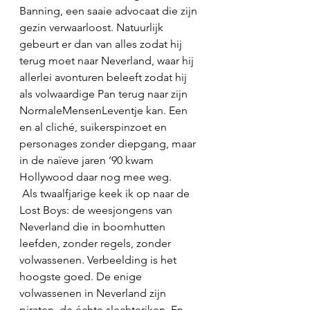
Banning, een saaie advocaat die zijn 
gezin verwaarloost. Natuurlijk 
gebeurt er dan van alles zodat hij 
terug moet naar Neverland, waar hij 
allerlei avonturen beleeft zodat hij 
als volwaardige Pan terug naar zijn 
NormaleMensenLeventje kan. Een 
en al cliché, suikerspinzoet en 
personages zonder diepgang, maar 
in de naïeve jaren ’90 kwam 
Hollywood daar nog mee weg. 
 Als twaalfjarige keek ik op naar de 
Lost Boys: de weesjongens van 
Neverland die in boomhutten 
leefden, zonder regels, zonder 
volwassenen. Verbeelding is het 
hoogste goed. De enige 
volwassenen in Neverland zijn 
piraten, de échte slechteriken. En 