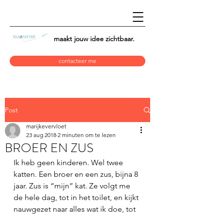
maakt jouw idee
zichtbaar.
contacteer me
Post
marijkevervloet
23 aug 2018
2 minuten om te lezen
BROER EN ZUS
Ik heb geen kinderen. Wel twee 
katten. Een broer en een zus, bijna 8 
jaar. Zus is “mijn” kat. Ze volgt me 
de hele dag, tot in het toilet, en kijkt 
nauwgezet naar alles wat ik doe, tot 