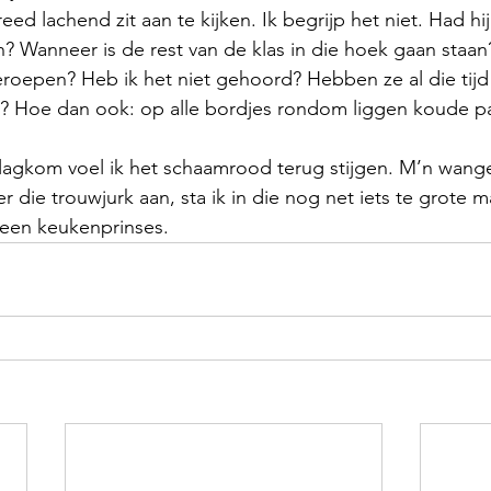
ed lachend zit aan te kijken. Ik begrijp het niet. Had hi
? Wanneer is de rest van de klas in die hoek gaan staa
eroepen? Heb ik het niet gehoord? Hebben ze al die tij
st? Hoe dan ook: op alle bordjes rondom liggen koude 
 
lagkom voel ik het schaamrood terug stijgen. M’n wangen
r die trouwjurk aan, sta ik in die nog net iets te grote
 een keukenprinses.