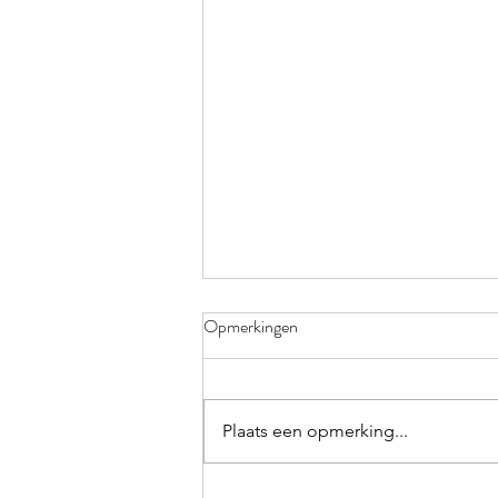
KLEURRIJK
Opmerkingen
Verdorie toch, weer vergeten!
Elke keer ik op trot ben in het
polderbos neem ik me voor de
Plaats een opmerking...
volgende keer mijn knijper en
zwerfvuilzakken...