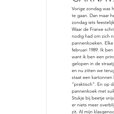
Vorige zondag was he
te gaan. Dan maar he
zondag iets feesteli
Waar de Franse schr
nodig had om zich naa
pannenkoeken. Elke 
februari 1989. Ik ben
want ik ben een pri
gelopen in de straat
en nu zitten we terug
staat een kartonnen
“praktisch”. En op 
pannenkoek met suik
Stukje bij beetje snij
er niets meer overblij
zit. Al mijn klasgen