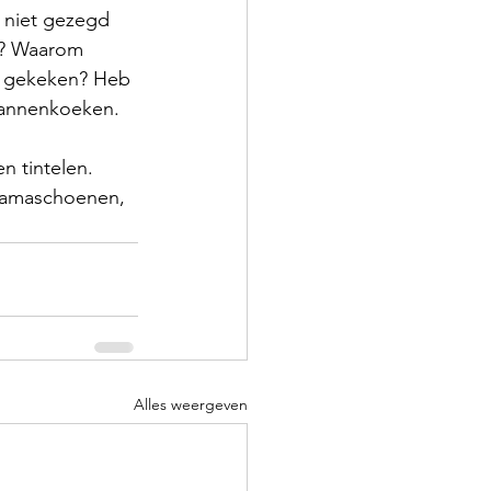
j niet gezegd 
n? Waarom 
d gekeken? Heb 
pannenkoeken. 
 tintelen. 
 mamaschoenen, 
Alles weergeven