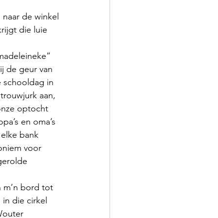
 naar de winkel 
jgt die luie 
madeleineke” 
ij de geur van 
 schooldag in 
 trouwjurk aan, 
onze optocht 
opa’s en oma’s 
 elke bank 
oniem voor 
gerolde 
an m’n bord tot 
in die cirkel 
Wouter 