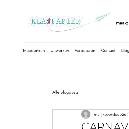
maakt 
Meedenken
Uitwerken
Verbeteren
Contact
Blo
Alle blogposts
marijkevervloet
26 
CARNAV