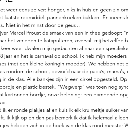
t weer eens zo ver: honger, niks in huis en geen zin om
t laatste redmiddel: pannenkoeken bakken! En ineens kri
jks. Niet in het minst door de geur…
ijver Marcel Proust de smaak van een in thee gedoopt “
r het verleden te katapulteren, overvalt mij hetzelfde b
keer weer dwalen mijn gedachten af naar een specifieke
 8 jaar en het is carnaval op school. Ik heb mijn moeders
nses (met een kleine koningin-moeder). We hebben net 
jes rondom de school, gewuifd naar de papa’s, mama’s, 
 in de klas. Alle bankjes zijn in een cirkel opgesteld. Op
 bordje en plastic bestek. “Wegwerp” was toen nog syn
dat kartonnen bordje, onze beloning: een dampende op
er. 
d ik er ronde plakjes af en kuis ik elk kruimeltje suiker v
ft. Ik kijk op en dan pas bemerk ik dat ik helemaal alleen 
ootjes hebben zich in de hoek van de klas rond meester 