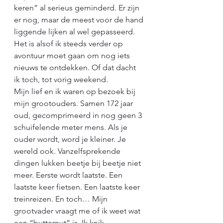
keren” al serieus geminderd. Er zijn 
er nog, maar de meest voor de hand 
liggende lijken al wel gepasseerd. 
Het is alsof ik steeds verder op 
avontuur moet gaan om nog iets 
nieuws te ontdekken. Of dat dacht 
ik toch, tot vorig weekend.
Mijn lief en ik waren op bezoek bij 
mijn grootouders. Samen 172 jaar 
oud, gecomprimeerd in nog geen 3 
schuifelende meter mens. Als je 
ouder wordt, word je kleiner. Je 
wereld ook. Vanzelfsprekende 
dingen lukken beetje bij beetje niet 
meer. Eerste wordt laatste. Een 
laatste keer fietsen. Een laatste keer 
treinreizen. En toch… Mijn 
grootvader vraagt me of ik weet wat 
een “butternut” is. Ik knik 