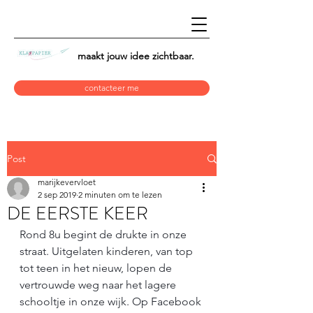
maakt jouw idee
zichtbaar.
contacteer me
Post
marijkevervloet
2 sep 2019
2 minuten om te lezen
DE EERSTE KEER
Rond 8u begint de drukte in onze 
straat. Uitgelaten kinderen, van top 
tot teen in het nieuw, lopen de 
vertrouwde weg naar het lagere 
schooltje in onze wijk. Op Facebook 