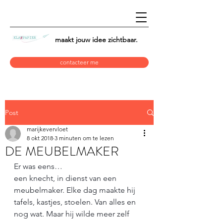
maakt jouw idee
zichtbaar.
contacteer me
Post
marijkevervloet
8 okt 2018
3 minuten om te lezen
DE MEUBELMAKER
Er was eens… 
een knecht, in dienst van een 
meubelmaker. Elke dag maakte hij 
tafels, kastjes, stoelen. Van alles en 
nog wat. Maar hij wilde meer zelf 