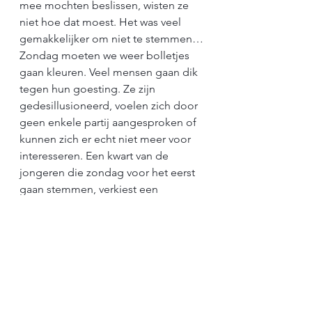
mee mochten beslissen, wisten ze 
niet hoe dat moest. Het was veel 
gemakkelijker om niet te stemmen…
Zondag moeten we weer bolletjes 
gaan kleuren. Veel mensen gaan dik 
tegen hun goesting. Ze zijn 
gedesillusioneerd, voelen zich door 
geen enkele partij aangesproken of 
kunnen zich er echt niet meer voor 
interesseren. Een kwart van de 
jongeren die zondag voor het eerst 
gaan stemmen, verkiest een 
autocratie (één mens beslist voor 
iedereen) boven een democratie 
(iedereen heeft inspraak). Weg met 
de stemplicht! Daar kan ik niet in 
mee. Ik stem, en ik stem geldig. 
Niet omdat ik vind dat partij X of Y 
het Grote Gelijk heeft. Niet omdat ik 