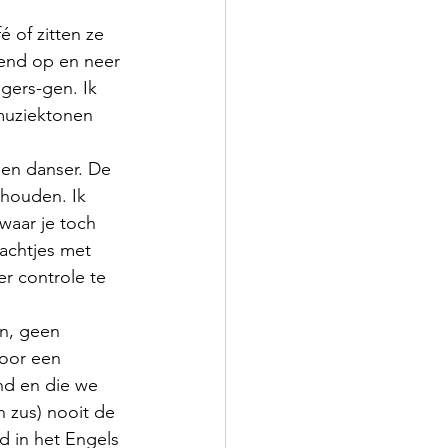
 of zitten ze 
mend op en neer 
gers-gen. Ik 
 muziektonen 
en danser. De 
 houden. Ik 
waar je toch 
achtjes met 
r controle te 
n, geen 
oor een 
nd en die we 
n zus) nooit de 
d in het Engels 