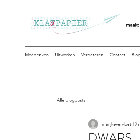
maakt 
Meedenken
Uitwerken
Verbeteren
Contact
Blo
Alle blogposts
marijkevervloet
19 
DWARS