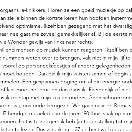
oorgaans ja-knikkers. Horen ze een goed muziekje op café
 dan zie je binnen de kortste keren hun hoofden instem
olvend optimisme. Ikzelf ben gezegend met het dwarslig
maar nee gaat me zoveel gemakkelijker af. Bij de eerste
vie Wonder-gewijs van links naar rechts. 
hillend mensen op muziek kunnen reageren. Ikzelf ben e
nummers weten over te brengen, valt niet in mijn lijf te
, vooral op personeelsfeestjes of andere gelegenheden 
n moet houden. Dan bal ik mijn vuisten samen of begin z
ommelen. Een gespannen poging om al die energie onde
 laat moet het eruit en dan dans ik. Fatsoenlijk of niet.
was ik op stap met mijn zus en ouders. Geen schoonzone
ewoon: wij, ons oude kerngezin. We gaan naar de Roma v
 Etheridge: muziek die in de jaren ’90 thuis vaak op sto
kennen. Het is te zeggen: ik heb (in tegenstelling tot mij
sten te lezen. Dus zing ik nu – 37 en best wel onderleg