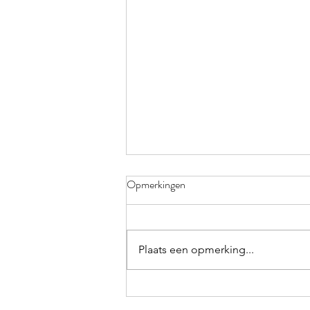
KLEURRIJK
Opmerkingen
Verdorie toch, weer vergeten!
Elke keer ik op trot ben in het
polderbos neem ik me voor de
Plaats een opmerking...
volgende keer mijn knijper en
zwerfvuilzakken...