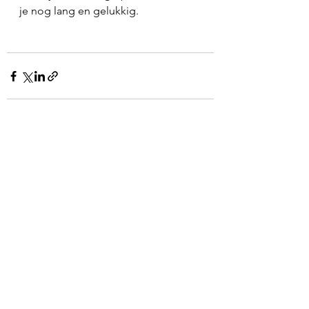
je nog lang en gelukkig. 
Alles weergeven
Recente blogposts