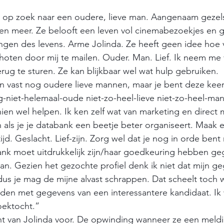
is op zoek naar een oudere, lieve man. Aangenaam gezel
en meer. Ze belooft een leven vol cinemabezoekjes en ge
gen des levens. Arme Jolinda. Ze heeft geen idee hoe v
hoten door mij te mailen. Ouder. Man. Lief. Ik neem me
erug te sturen. Ze kan blijkbaar wel wat hulp gebruiken.
ijn vast nog oudere lieve mannen, maar je bent deze keer
niet-helemaal-oude niet-zo-heel-lieve niet-zo-heel-mann
ien wel helpen. Ik ken zelf wat van marketing en direct m
n als je je databank een beetje beter organiseert. Maak 
ijd. Geslacht. Lief-zijn. Zorg wel dat je nog in orde ben
ank moet uitdrukkelijk zijn/haar goedkeuring hebben ge
an. Gezien het gezochte profiel denk ik niet dat mijn g
 dus je mag de mijne alvast schrappen. Dat scheelt toch 
rden met gegevens van een interessantere kandidaat. Ik
oektocht.” 