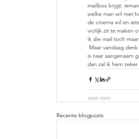
mailbox krijgt: iem
welke man wil met ha
de cinema wil en iet
vrolijk zit te maken 
ik die mail toch maa
 Maar vandaag denk ik aan Jolinda. En als ik een oudere, lieve man tegenkom, die op zoek 
is naar aangenaam ge
dan zal ik hem zeke
Recente blogposts