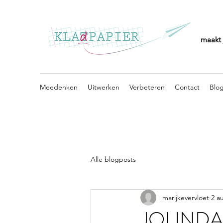
maakt 
Meedenken
Uitwerken
Verbeteren
Contact
Blo
Alle blogposts
marijkevervloet
2 a
JOLINDA