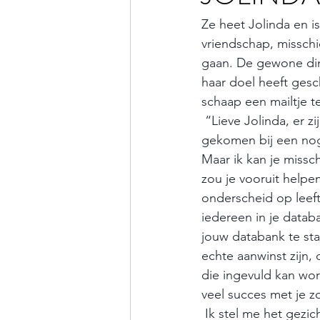
Ze heet Jolinda en 
vriendschap, misschi
gaan. De gewone din
haar doel heeft gesc
schaap een mailtje t
“Lieve Jolinda, er z
gekomen bij een nog-
Maar ik kan je missch
zou je vooruit helpe
onderscheid op leeft
iedereen in je datab
jouw databank te sta
echte aanwinst zijn,
die ingevuld kan wo
veel succes met je z
 Ik stel me het gezicht van Jolinda voor. De opwinding wanneer ze een melding van haar 