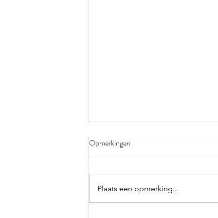
KLEURRIJK
Opmerkingen
Verdorie toch, weer vergeten!
Elke keer ik op trot ben in het
polderbos neem ik me voor de
Plaats een opmerking...
volgende keer mijn knijper en
zwerfvuilzakken...