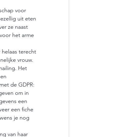
schap voor 
zellig uit eten 
er ze naast 
 voor het arme 
 helaas terecht 
elijke vrouw. 
ailing. Het 
een 
t met de GDPR: 
geven om in 
egevens een 
weer een fiche 
 wens je nog 