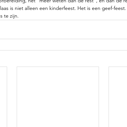
oorbereiding, het “meer weten dan de rest”, en dan de re
aas is niet alleen een kinderfeest. Het is een geef-feest
 te zijn.