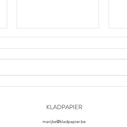
MIDPOLDER MURDERS
WRI
“Heb je zin om even mee in de
Aan d
polder te gaan wandelen?” vraag
dwarr
ik. Mijn lief schudt van nee.
vinde
“Zeddezeker? Wie weet zien we
een v
wel een...
drassi
KLADPAPIER
marijke@kladpapier.be