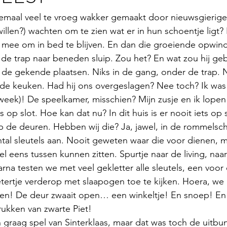
lemaal veel te vroeg wakker gemaakt door nieuwsgierige
illen?) wachten om te zien wat er in hun schoentje ligt? 
mee om in bed te blijven. En dan die groeiende opwindin
 de trap naar beneden sluip. Zou het? En wat zou hij g
de gekende plaatsen. Niks in de gang, onder de trap. N
in de keuken. Had hij ons overgeslagen? Nee toch? Ik was
week)! De speelkamer, misschien? Mijn zusje en ik lopen 
op slot. Hoe kan dat nu? In dit huis is er nooit iets op sl
p de deuren. Hebben wij die? Ja, jawel, in de rommelschui
tal sleutels aan. Nooit geweten waar die voor dienen, m
l eens tussen kunnen zitten. Spurtje naar de living, naar
rna testen we met veel gekletter alle sleutels, een voor 
tertje verderop met slaapogen toe te kijken. Hoera, we
den! De deur zwaait open… een winkeltje! En snoep! En 
ukken van zwarte Piet! 
graag spel van Sinterklaas, maar dat was toch de uitbun