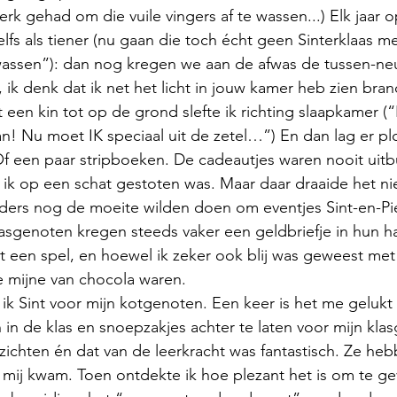
rk gehad om die vuile vingers af te wassen...) Elk jaar 
Zelfs als tiener (nu gaan die toch écht geen Sinterklaas m
lwassen”): dan nog kregen we aan de afwas de tussen-ne
 ik denk dat ik net het licht in jouw kamer heb zien bra
en kin tot op de grond slefte ik richting slaapkamer (
n! Nu moet IK speciaal uit de zetel…”) En dan lag er pl
f een paar stripboeken. De cadeautjes waren nooit uitbu
of ik op een schat gestoten was. Maar daar draaide het n
ders nog de moeite wilden doen om eventjes Sint-en-Piet 
lasgenoten kregen steeds vaker een geldbriefje in hun 
het een spel, en hoewel ik zeker ook blij was geweest met
de mijne van chocola waren.
 in de klas en snoepzakjes achter te laten voor mijn kla
ichten én dat van de leerkracht was fantastisch. Ze heb
mij kwam. Toen ontdekte ik hoe plezant het is om te ge