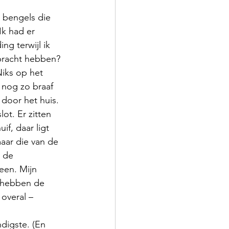
 bengels die 
Ik had er 
g terwijl ik 
ebracht hebben? 
iks op het 
 nog zo braaf 
door het huis. 
ot. Er zitten 
f, daar ligt 
aar die van de 
 de 
een. Mijn 
 hebben de 
overal – 
digste. (En 