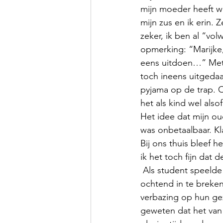
mijn moeder heeft we
mijn zus en ik erin. 
zeker, ik ben al “vo
opmerking: “Marijke,
eens uitdoen…” Met e
toch ineens uitgedaa
pyjama op de trap. O
het als kind wel als
Het idee dat mijn ou
was onbetaalbaar. K
Bij ons thuis bleef 
ik het toch fijn dat 
 Als student speelde ik Sint voor mijn kotgenoten. Een keer is het me gelukt in de vroege 
ochtend in te breken
verbazing op hun gez
geweten dat het van 