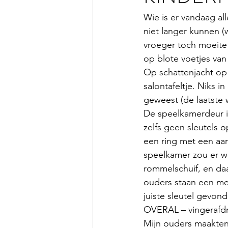
Wie is er vandaag al
niet langer kunnen (w
vroeger toch moeite 
op blote voetjes van
Op schattenjacht op 
salontafeltje. Niks 
geweest (de laatste 
De speelkamerdeur is 
zelfs geen sleutels o
een ring met een aan
speelkamer zou er we
rommelschuif, en daa
ouders staan een me
juiste sleutel gevon
OVERAL – vingerafdr
Mijn ouders maakten 