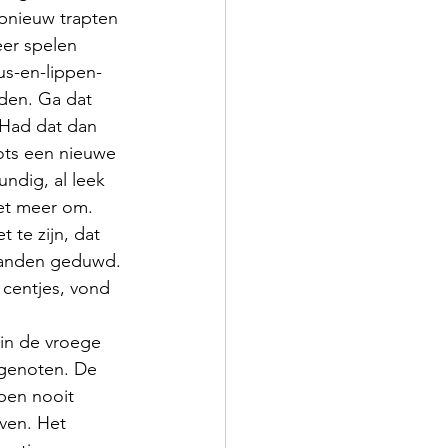
opnieuw trapten 
eer spelen 
us-en-lippen-
nden. Ga dat 
“Had dat dan 
ots een nieuwe 
ndig, al leek 
iet meer om. 
te zijn, dat 
handen geduwd. 
 centjes, vond 
sgenoten. De 
ben nooit 
ven. Het 