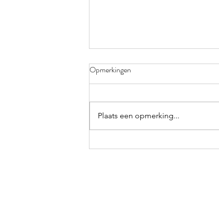
KLEURRIJK
Opmerkingen
Verdorie toch, weer vergeten!
Elke keer ik op trot ben in het
polderbos neem ik me voor de
Plaats een opmerking...
volgende keer mijn knijper en
zwerfvuilzakken...