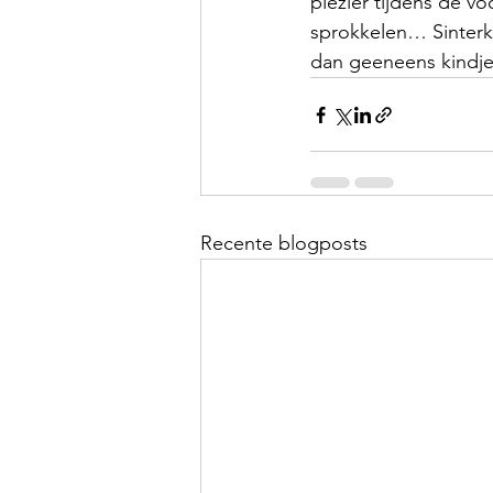
plezier tijdens de v
sprokkelen… Sinterkl
dan geeneens kindjes
Recente blogposts