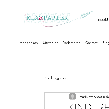
maakt 
Meedenken
Uitwerken
Verbeteren
Contact
Blo
Alle blogposts
marijkevervloet
6 d
KINDERF