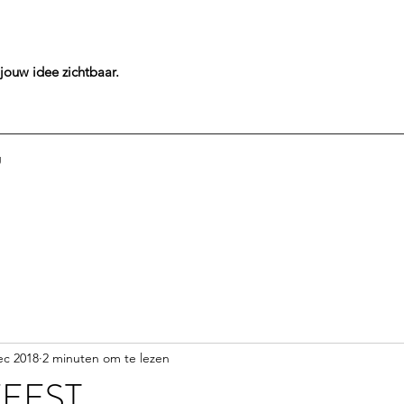
jouw idee
zichtbaar.
g
ec 2018
2 minuten om te lezen
EEST