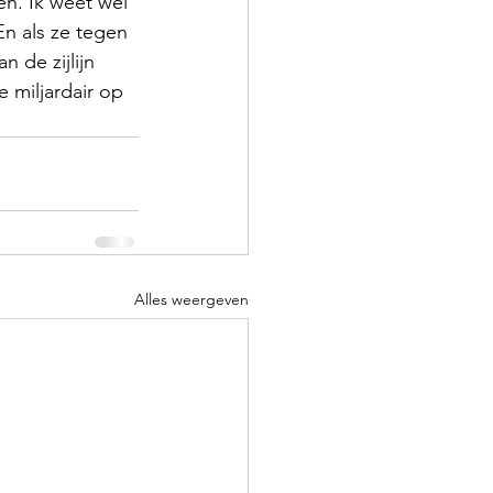
n. Ik weet wel 
n als ze tegen 
 de zijlijn 
e miljardair op 
Alles weergeven