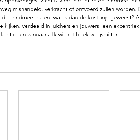
fdpersonages, want ik weet niet of ze de eindmeet hale
eg mishandeld, verkracht of ontvoerd zullen worden. E
 die eindmeet halen: wat is dan de kostprijs geweest? Aan
e kijken, verdeeld in juichers en jouwers, een excentriek
kent geen winnaars. Ik wil het boek wegsmijten.