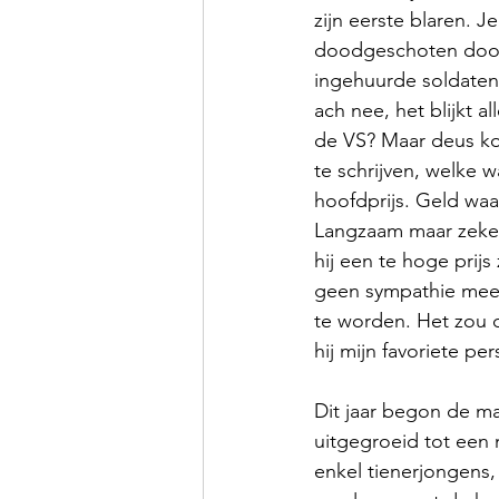
zijn eerste blaren. Je
doodgeschoten door d
ingehuurde soldaten.
ach nee, het blijkt a
de VS? Maar deus komt
te schrijven, welke 
hoofdprijs. Geld waar
Langzaam maar zeker 
hij een te hoge prijs
geen sympathie meer 
te worden. Het zou d
hij mijn favoriete p
Dit jaar begon de ma
uitgegroeid tot een
enkel tienerjongens,