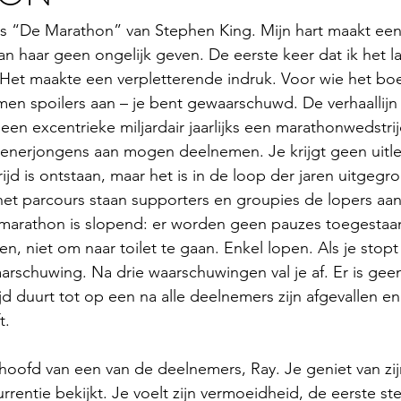
is “De Marathon” van Stephen King. Mijn hart maakt een
n haar geen ongelijk geven. De eerste keer dat ik het la
. Het maakte een verpletterende indruk. Voor wie het bo
men spoilers aan – je bent gewaarschuwd. De verhaallijn i
een excentrieke miljardair jaarlijks een marathonwedstri
nerjongens aan mogen deelnemen. Je krijgt geen uitle
jd is ontstaan, maar het is in de loop der jaren uitgegro
het parcours staan supporters en groupies de lopers aa
 marathon is slopend: er worden geen pauzes toegestaan
en, niet om naar toilet te gaan. Enkel lopen. Als je stopt 
aarschuwing. Na drie waarschuwingen val je af. Er is gee
jd duurt tot op een na alle deelnemers zijn afgevallen en
t. 
et hoofd van een van de deelnemers, Ray. Je geniet van zij
rentie bekijkt. Je voelt zijn vermoeidheid, de eerste steke