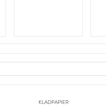
MIDPOLDER MURDERS
WRI
“Heb je zin om even mee in de
Aan d
polder te gaan wandelen?” vraag
dwarr
ik. Mijn lief schudt van nee.
vinde
“Zeddezeker? Wie weet zien we
een v
wel een...
drassi
KLADPAPIER