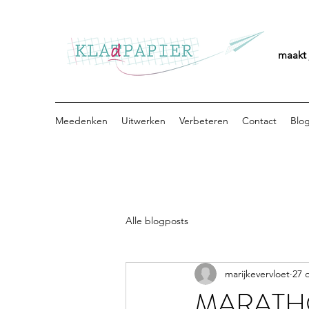
maakt 
Meedenken
Uitwerken
Verbeteren
Contact
Blo
Alle blogposts
marijkevervloet
27 
MARAT