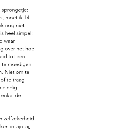
 sprongetje: 
s, moet ik 14-
ek nog niet 
s heel simpel: 
jd waar 
g over het hoe 
eid tot een 
n te moedigen 
. Niet om te 
of te traag 
n eindig 
 enkel de 
n zelfzekerheid 
n in zijn zij, 