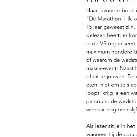
Haar favoriete boek 
“De Marathon”! Ik ka
15 jaar geweest zijn
gelezen heeft: er ko
in de VS organiseert 
maximum honderd tie
of waarom de wedstri
massa-event. Naast 
of uit te jouwen. De
eten, niet om te slap
loopt, krijg je een w
parcours: de wedstri
winnaar nog overblijf
Als lezer zit je in h
wanneer hij de concur