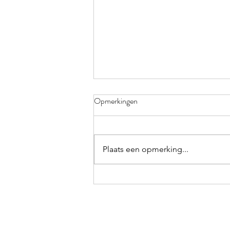
KLEURRIJK
Opmerkingen
Verdorie toch, weer vergeten!
Elke keer ik op trot ben in het
polderbos neem ik me voor de
Plaats een opmerking...
volgende keer mijn knijper en
zwerfvuilzakken...