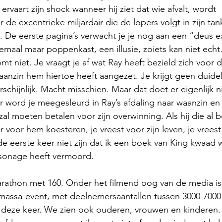
 ervaart zijn shock wanneer hij ziet dat wie afvalt, wordt 
e excentrieke miljardair die de lopers volgt in zijn tank
 De eerste pagina’s verwacht je je nog aan een “deus e
llemaal maar poppenkast, een illusie, zoiets kan niet echt
 niet. Je vraagt je af wat Ray heeft bezield zich voor di
waanzin hem hiertoe heeft aangezet. Je krijgt geen duidel
schijnlijk. Macht misschien. Maar dat doet er eigenlijk n
word je meegesleurd in Ray’s afdaling naar waanzin en j
 zal moeten betalen voor zijn overwinning. Als hij die al b
voor hem koesteren, je vreest voor zijn leven, je vreest
e eerste keer niet zijn dat ik een boek van King kwaad
ersonage heeft vermoord. 
rathon met 160. Onder het filmend oog van de media is 
 massa-event, met deelnemersaantallen tussen 3000-7000
 deze keer. We zien ook ouderen, vrouwen en kinderen. I