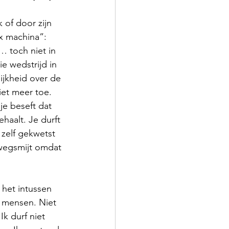
 of door zijn 
x machina”: 
… toch niet in 
e wedstrijd in 
ijkheid over de 
iet meer toe. 
e beseft dat 
ehaalt. Je durft 
 zelf gekwetst 
 wegsmijt omdat 
het intussen 
 mensen. Niet 
k durf niet 