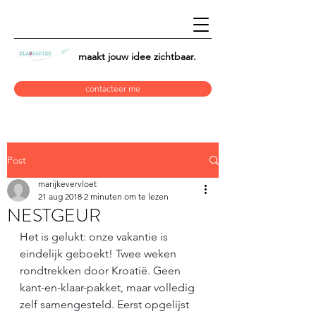
maakt jouw idee
zichtbaar.
contacteer me
Post
marijkevervloet
21 aug 2018
2 minuten om te lezen
NESTGEUR
Het is gelukt: onze vakantie is 
eindelijk geboekt! Twee weken 
rondtrekken door Kroatië. Geen 
kant-en-klaar-pakket, maar volledig 
zelf samengesteld. Eerst opgelijst 