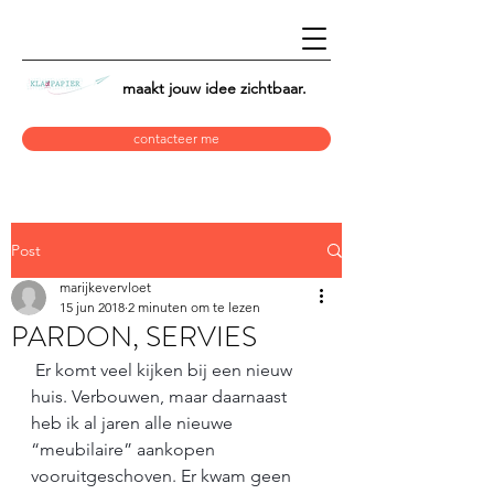
maakt jouw idee
zichtbaar.
contacteer me
Post
marijkevervloet
15 jun 2018
2 minuten om te lezen
PARDON, SERVIES
Er komt veel kijken bij een nieuw 
huis. Verbouwen, maar daarnaast 
heb ik al jaren alle nieuwe 
“meubilaire” aankopen 
vooruitgeschoven. Er kwam geen 