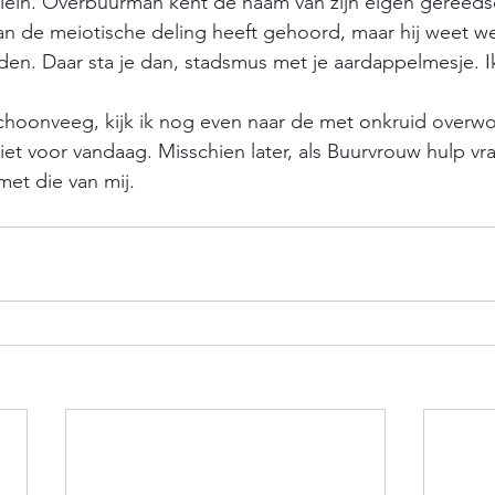
lein. Overbuurman kent de naam van zijn eigen gereedsc
 van de meiotische deling heeft gehoord, maar hij weet we
en. Daar sta je dan, stadsmus met je aardappelmesje. I
t schoonveeg, kijk ik nog even naar de met onkruid over
et voor vandaag. Misschien later, als Buurvrouw hulp vra
et die van mij.