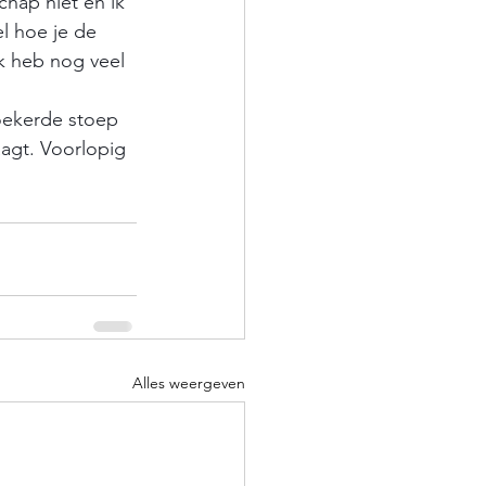
hap niet en ik 
l hoe je de 
k heb nog veel 
woekerde stoep 
agt. Voorlopig 
Alles weergeven