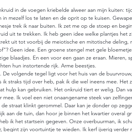
kruid in de voegen kriebelde alweer aan mijn kuiten: tij
n in mezelf los te laten en de oprit op te kuisen. Gewa
esje trek ik naar buiten. Ik zet me op de stoep en beg
uid uit te trekken. Ik heb geen idee welke plantjes het zi
rekt uit tot voorbij de meiotische en mitotische deling,
hof”? Geen idee. Een groene stengel met gele bloemetje
ige blaadjes. En een voor een gaan ze eraan. Mieren, s
ten hun instortende rijk. Arme beestjes.
 De volgende tegel ligt voor het huis van de buurvrouw,
 ik straks tijd over heb, pak ik die wel ineens mee. Het zi
t hulp kan gebruiken. Het onkruid tiert er welig. Dan val
r mee. Ik voel een niet onaangename steek van zelfing
 de straat klinkt gerommel. Daar kan je donder op zegge
jk aan de tuin, dan hoor je binnen het kwartier overal g
heb ik het startsein gegeven. Onze overbuurman, ik sch
 begint zijn voortuintje te wieden. Ik kerf ijverig verder