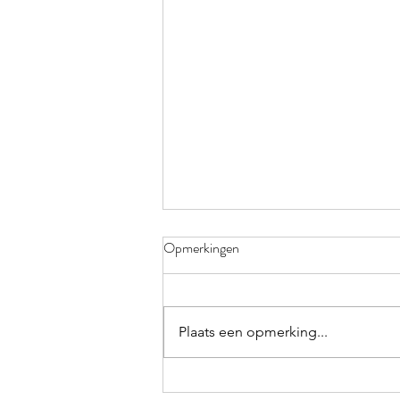
KLEURRIJK
Opmerkingen
Verdorie toch, weer vergeten!
Elke keer ik op trot ben in het
polderbos neem ik me voor de
Plaats een opmerking...
volgende keer mijn knijper en
zwerfvuilzakken...