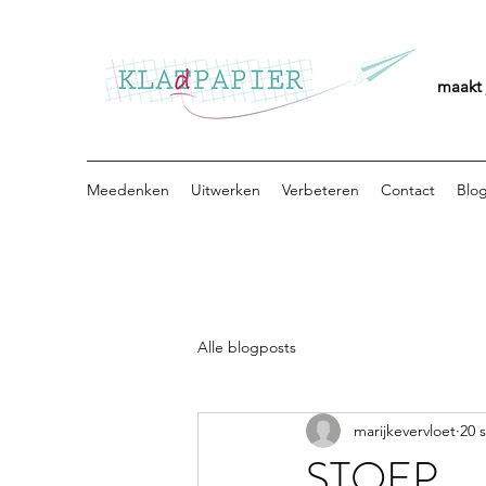
maakt 
Meedenken
Uitwerken
Verbeteren
Contact
Blo
Alle blogposts
marijkevervloet
20 
STOEP