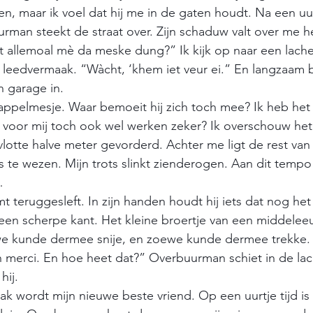
, maar ik voel dat hij me in de gaten houdt. Na een uurt
rman steekt de straat over. Zijn schaduw valt over me h
allemoal mè da meske dung?” Ik kijk op naar een lache
an leedvermaak. “Wàcht, ‘khem iet veur ei.” En langzaam b
n garage in.
rdappelmesje. Waar bemoeit hij zich toch mee? Ik heb he
l voor mij toch ook wel werken zeker? Ik overschouw het 
vlotte halve meter gevorderd. Achter me ligt de rest van
s te wezen. Mijn trots slinkt zienderogen. Aan dit tempo
… 
teruggesleft. In zijn handen houdt hij iets dat nog het 
een scherpe kant. Het kleine broertje van een middele
we kunde dermee snije, en zoewe kunde dermee trekke.
 merci. En hoe heet dat?” Overbuurman schiet in de lac
hij. 
k wordt mijn nieuwe beste vriend. Op een uurtje tijd is 