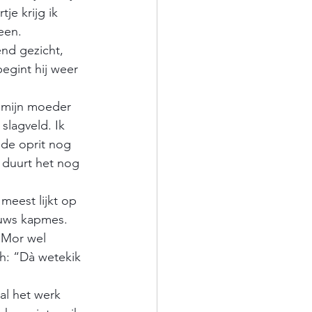
je krijg ik 
een. 
nd gezicht, 
egint hij weer 
t mijn moeder 
slagveld. Ik 
 de oprit nog 
 duurt het nog 
meest lijkt op 
euws kapmes.
 Mor wel 
h: “Dà wetekik 
al het werk 