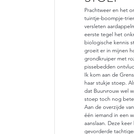
Prachtweer en het on
tuintje-boompje-trie
versleten aardappelm
eerste tegel het onkr
biologische kennis st
groeit er in mijnen 
grondkruiper met roz
pissebedden ontvluch
Ik kom aan de Grens.
haar stukje stoep. Als
dat Buurvrouw wel wa
stoep toch nog bete
Aan de overzijde van
één iemand in een wi
aanslaan. Deze keer 
gevorderde tachtiger,