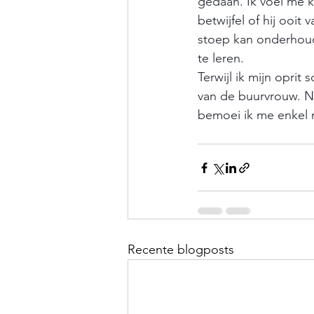
gedaan. Ik voel me k
betwijfel of hij ooit
stoep kan onderhoud
te leren. 
Terwijl ik mijn opri
van de buurvrouw. Ni
bemoei ik me enkel m
Recente blogposts