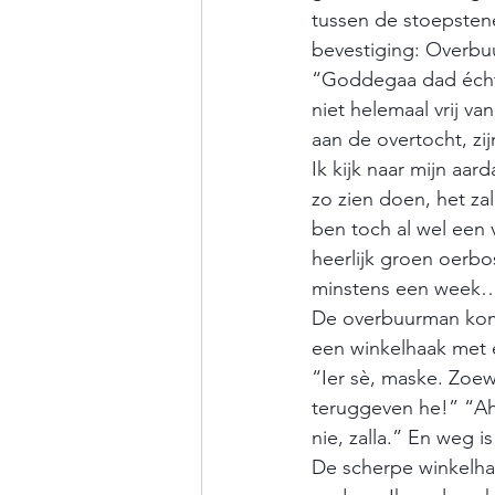
tussen de stoepstenen
bevestiging: Overbuu
“Goddegaa dad écht 
niet helemaal vrij v
aan de overtocht, zij
Ik kijk naar mijn aa
zo zien doen, het za
ben toch al wel een 
heerlijk groen oerbo
minstens een week
De overbuurman komt 
een winkelhaak met 
“Ier sè, maske. Zoe
teruggeven he!” “Ah
nie, zalla.” En weg is 
De scherpe winkelhaa