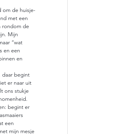
d om de huisje-
pend met een 
in rondom de 
jn. Mijn 
 maar “wat 
s en een 
pinnen en 
 daar begint 
et er naar uit 
t ons stukje 
enomenheid. 
n: begint er 
rasmaaiers 
at een 
 met mijn mesje 