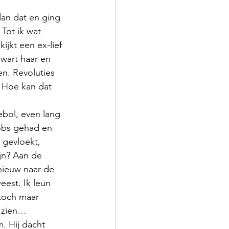
dan dat en ging 
Tot ik wat 
jkt een ex-lief 
wart haar en 
n. Revoluties 
 Hoe kan dat 
ebol, even lang 
jobs gehad en 
 gevloekt, 
jn? Aan de 
pnieuw naar de 
eest. Ik leun 
 toch maar 
n zien… 
. Hij dacht 