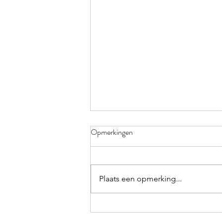
KLEURRIJK
Opmerkingen
Verdorie toch, weer vergeten!
Elke keer ik op trot ben in het
polderbos neem ik me voor de
Plaats een opmerking...
volgende keer mijn knijper en
zwerfvuilzakken...