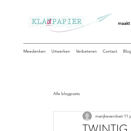
maakt 
Meedenken
Uitwerken
Verbeteren
Contact
Blo
Alle blogposts
marijkevervloet
11 
TWINTIG