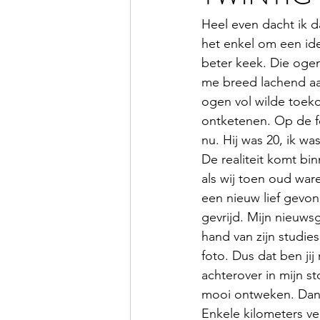
Heel even dacht ik d
het enkel om een id
beter keek. Die ogen
me breed lachend aan
ogen vol wilde toek
ontketenen. Op de fo
nu. Hij was 20, ik wa
De realiteit komt bi
als wij toen oud war
een nieuw lief gevon
gevrijd. Mijn nieuws
hand van zijn studies
foto. Dus dat ben jij
achterover in mijn st
mooi ontweken. Dan s
Enkele kilometers ve