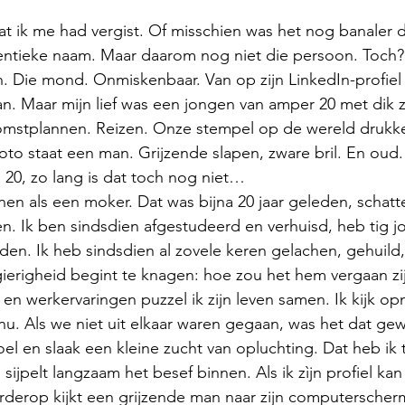
at ik me had vergist. Of misschien was het nog banaler 
entieke naam. Maar daarom nog niet die persoon. Toch? 
. Die mond. Onmiskenbaar. Van op zijn LinkedIn-profiel ki
. Maar mijn lief was een jongen van amper 20 met dik z
omstplannen. Reizen. Onze stempel op de wereld drukke
to staat een man. Grijzende slapen, zware bril. En oud.
s 20, zo lang is dat toch nog niet… 
nnen als een moker. Dat was bijna 20 jaar geleden, schatt
en. Ik ben sindsdien afgestudeerd en verhuisd, heb tig 
den. Ik heb sindsdien al zovele keren gelachen, gehuild,
gierigheid begint te knagen: hoe zou het hem vergaan zi
 en werkervaringen puzzel ik zijn leven samen. Ik kijk o
 nu. Als we niet uit elkaar waren gegaan, was het dat gew
oel en slaak een kleine zucht van opluchting. Dat heb ik
ijpelt langzaam het besef binnen. Als ik zìjn profiel ka
rderop kijkt een grijzende man naar zijn computerscherm