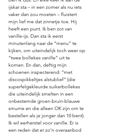
ijskar sta – in een zomer als nu iets 
vaker dan zou moeten – fluistert 
mijn lief me dat zinnetje toe. Hij 
heeft een punt. Ik ben zot van 
vanille-ijs. Dan sta ik eerst 
minutenlang naar de “menu” te 
kijken, om uiteindelijk toch weer op 
“twee bollekes vanille” uit te 
komen. En dan, deftig mijn 
schoenen inspecterend: “met 
discospikkeltjes alstublief” (die 
superfelgekleurde suikerbollekes 
die uiteindelijk smelten in een 
onbestemde groen-bruin-blauwe 
smurrie en die alleen OK zijn om te 
bestellen als je jonger dan 10 bent). 
Ik wil eerherstel voor vanille. Er is 
een reden dat er zo’n overaanbod 