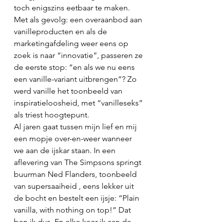
toch enigszins eetbaar te maken. 
Met als gevolg: een overaanbod aan 
vanilleproducten en als de 
marketingafdeling weer eens op 
zoek is naar “innovatie”, passeren ze 
de eerste stop: “en als we nu eens 
een vanille-variant uitbrengen”? Zo 
werd vanille het toonbeeld van 
inspiratieloosheid, met “vanilleseks” 
als triest hoogtepunt. 
Al jaren gaat tussen mijn lief en mij 
een mopje over-en-weer wanneer 
we aan de ijskar staan. In een 
aflevering van The Simpsons springt 
buurman Ned Flanders, toonbeeld 
van supersaaiheid , eens lekker uit 
de bocht en bestelt een ijsje: “Plain 
vanilla, with nothing on top!” Dat 
ben ik dus. En elke keer ik aan de 