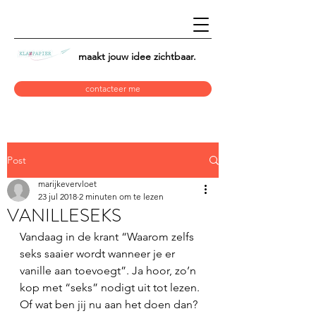
maakt jouw idee
zichtbaar.
contacteer me
Post
marijkevervloet
23 jul 2018
2 minuten om te lezen
VANILLESEKS
Vandaag in de krant “Waarom zelfs 
seks saaier wordt wanneer je er 
vanille aan toevoegt”. Ja hoor, zo’n 
kop met “seks” nodigt uit tot lezen. 
Of wat ben jij nu aan het doen dan?