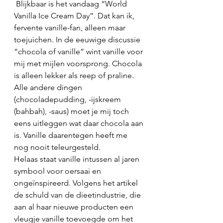
 Blijkbaar is het vandaag “World 
Vanilla Ice Cream Day”. Dat kan ik, 
fervente vanille-fan, alleen maar 
toejuichen. In de eeuwige discussie 
“chocola of vanille” wint vanille voor 
mij met mijlen voorsprong. Chocola 
is alleen lekker als reep of praline. 
Alle andere dingen 
(chocoladepudding, -ijskreem 
(bahbah), -saus) moet je mij toch 
eens uitleggen wat daar chocola aan 
is. Vanille daarentegen heeft me 
nog nooit teleurgesteld. 
Helaas staat vanille intussen al jaren 
symbool voor oersaai en 
ongeïnspireerd. Volgens het artikel 
de schuld van de dieetindustrie, die 
aan al haar nieuwe producten een 
vleugje vanille toevoegde om het 