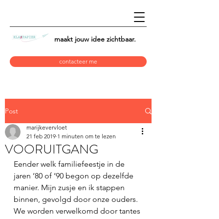
maakt jouw idee
zichtbaar.
contacteer me
Post
marijkevervloet
21 feb 2019
1 minuten om te lezen
VOORUITGANG
Eender welk familiefeestje in de 
jaren ’80 of ’90 begon op dezelfde 
manier. Mijn zusje en ik stappen 
binnen, gevolgd door onze ouders. 
We worden verwelkomd door tantes 