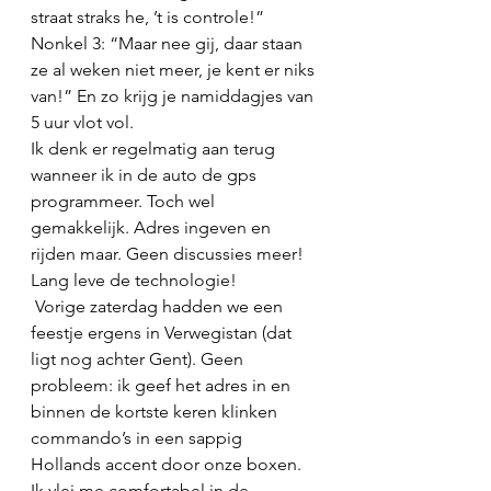
straat straks he, ’t is controle!” 
Nonkel 3: “Maar nee gij, daar staan 
ze al weken niet meer, je kent er niks 
van!” En zo krijg je namiddagjes van 
5 uur vlot vol. 
Ik denk er regelmatig aan terug 
wanneer ik in de auto de gps 
programmeer. Toch wel 
gemakkelijk. Adres ingeven en 
rijden maar. Geen discussies meer! 
Lang leve de technologie!
 Vorige zaterdag hadden we een 
feestje ergens in Verwegistan (dat 
ligt nog achter Gent). Geen 
probleem: ik geef het adres in en 
binnen de kortste keren klinken 
commando’s in een sappig 
Hollands accent door onze boxen. 
Ik vlei me comfortabel in de 